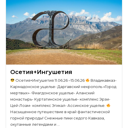
Осетия+Ингушетия
Осетия+Ингушетия 11.06.26 –15.06.26
Владикавказ-
Кармадонское ущелье- Даргавский некрополь «Город
мертвых»- Фиагдонское ущелье- Аланский
монастырь- Куртатинское ущелье- комплекс Эрзи-
Цей-Лоам- комплекс Эгикал- Ассинское ущелье.
Насыщенное путешествие в край фантастической
горной природы! Снежные пики седого Кавказа,
окутанные легендами и …