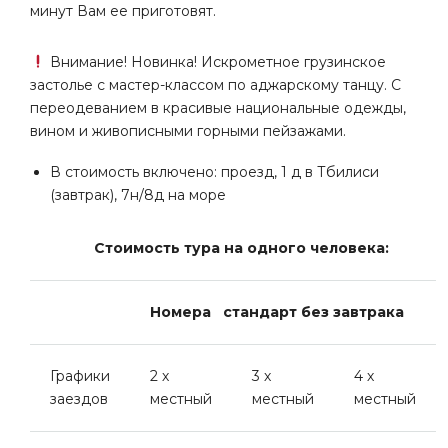
минут Вам ее приготовят.
Внимание! Новинка! Искрометное грузинское
застолье с мастер-классом по аджарскому танцу. С
переодеванием в красивые национальные одежды,
вином и живописными горными пейзажами.
В стоимость включено: проезд, 1 д в Тбилиси
(завтрак), 7н/8д на море
Стоимость тура на одного человека:
Номер
а
стандарт
без завтрака
Графики
2 х
3 х
4 х
заездов
местный
местный
местный