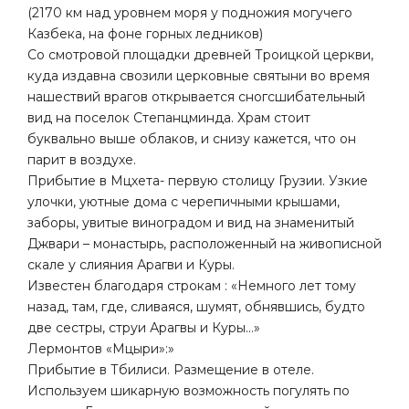
(2170 км над уровнем моря у подножия могучего
Казбека, на фоне горных ледников)
Со смотровой площадки древней Троицкой церкви,
куда издавна свозили церковные святыни во время
нашествий врагов открывается сногсшибательный
вид на поселок Степанцминда. Храм стоит
буквально выше облаков, и снизу кажется, что он
парит в воздухе.
Прибытие в Мцхета- первую столицу Грузии. Узкие
улочки, уютные дома с черепичными крышами,
заборы, увитые виноградом и вид на знаменитый
Джвари – монастырь, расположенный на живописной
скале у слияния Арагви и Куры.
Известен благодаря строкам : «Немного лет тому
назад, там, где, сливаяся, шумят, обнявшись, будто
две сестры, струи Арагвы и Куры…»
Лермонтов «Мцыри»:»
Прибытие в Тбилиси. Размещение в отеле.
Используем шикарную возможность погулять по